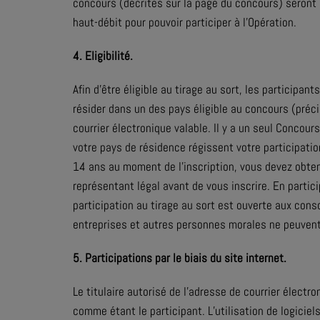
concours (décrites sur la page du concours) seront
haut-débit pour pouvoir participer à l’Opération.
4. Eligibilité.
Afin d’être éligible au tirage au sort, les participa
résider dans un des pays éligible au concours (préc
courrier électronique valable. Il y a un seul Concour
votre pays de résidence régissent votre participati
14 ans au moment de l’inscription, vous devez obte
représentant légal avant de vous inscrire. En partic
participation au tirage au sort est ouverte aux co
entreprises et autres personnes morales ne peuvent 
5. Participations par le biais du site internet.
Le titulaire autorisé de l’adresse de courrier électr
comme étant le participant. L’utilisation de logicie