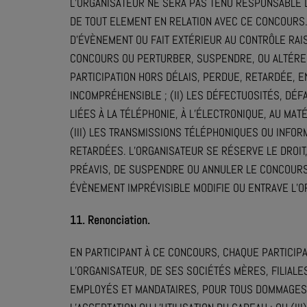
L’ORGANISATEUR NE SERA PAS TENU RESPONSABLE
DE TOUT ELEMENT EN RELATION AVEC CE CONCOURS
D’ÉVÈNEMENT OU FAIT EXTÉRIEUR AU CONTRÔLE RAI
CONCOURS OU PERTURBER, SUSPENDRE, OU ALTÉRER
PARTICIPATION HORS DÉLAIS, PERDUE, RETARDÉE,
INCOMPRÉHENSIBLE ; (II) LES DÉFECTUOSITÉS, DÉF
LIÉES À LA TÉLÉPHONIE, À L’ÉLECTRONIQUE, AU MATÉR
(III) LES TRANSMISSIONS TÉLÉPHONIQUES OU INF
RETARDÉES. L’ORGANISATEUR SE RÉSERVE LE DROIT,
PRÉAVIS, DE SUSPENDRE OU ANNULER LE CONCOURS 
ÉVÈNEMENT IMPRÉVISIBLE MODIFIE OU ENTRAVE L’O
11. Renonciation.
EN PARTICIPANT À CE CONCOURS, CHAQUE PARTICIP
L’ORGANISATEUR, DE SES SOCIÉTÉS MÈRES, FILIALES
EMPLOYÉS ET MANDATAIRES, POUR TOUS DOMMAGES IND