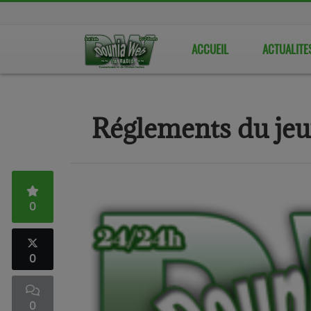
ACCUEIL
ACTUALITE
Réglements du je
0
0
0