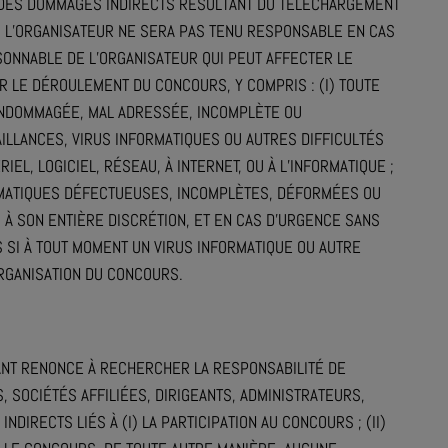
 DES DOMMAGES INDIRECTS RÉSULTANT DU TÉLÉCHARGEMENT
. L’ORGANISATEUR NE SERA PAS TENU RESPONSABLE EN CAS
SONNABLE DE L’ORGANISATEUR QUI PEUT AFFECTER LE
 LE DÉROULEMENT DU CONCOURS, Y COMPRIS : (I) TOUTE
 ENDOMMAGÉE, MAL ADRESSÉE, INCOMPLÈTE OU
AILLANCES, VIRUS INFORMATIQUES OU AUTRES DIFFICULTÉS
IEL, LOGICIEL, RÉSEAU, À INTERNET, OU À L’INFORMATIQUE ;
ORMATIQUES DÉFECTUEUSES, INCOMPLÈTES, DÉFORMÉES OU
 À SON ENTIÈRE DISCRÉTION, ET EN CAS D’URGENCE SANS
SI À TOUT MOMENT UN VIRUS INFORMATIQUE OU AUTRE
RGANISATION DU CONCOURS.
ANT RENONCE À RECHERCHER LA RESPONSABILITÉ DE
, SOCIÉTÉS AFFILIÉES, DIRIGEANTS, ADMINISTRATEURS,
IRECTS LIÉS À (I) LA PARTICIPATION AU CONCOURS ; (II)