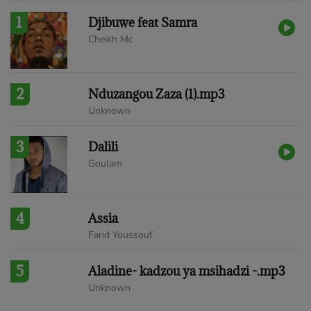
1
Djibuwe feat Samra
Cheikh Mc
2
Nduzangou Zaza (1).mp3
Unknown
3
Dalili
Goulam
4
Assia
Farid Youssouf
5
Aladine- kadzou ya msihadzi -.mp3
Unknown