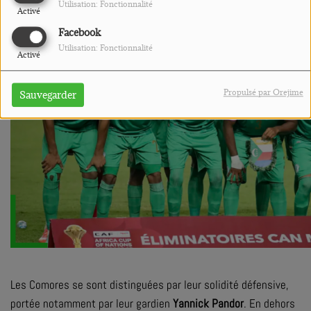
Utilisation: Fonctionnalité
Activé
Facebook
Utilisation: Fonctionnalité
Activé
Propulsé par Orejime
Sauvegarder
Les Comores se sont distinguées par leur solidité défensive,
portée notamment par leur gardien
Yannick Pandor
. En dehors